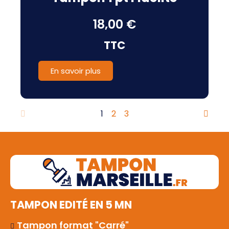
18,00 €
TTC
En savoir plus
1
2
3
TAMPON EDITÉ EN 5 MN
Tampon format "Carré"