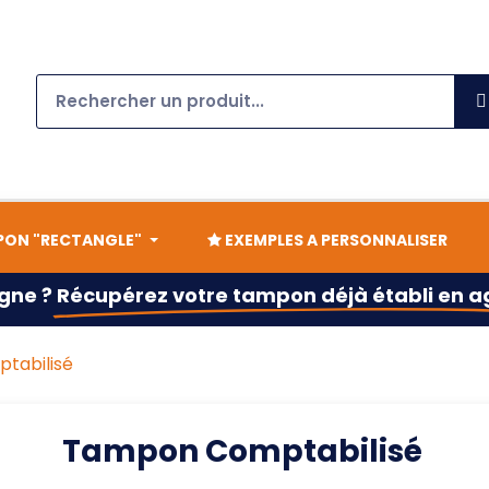
ON "RECTANGLE"
EXEMPLES A PERSONNALISER
gne ?
Récupérez votre tampon déjà établi en 
tabilisé
Tampon Comptabilisé