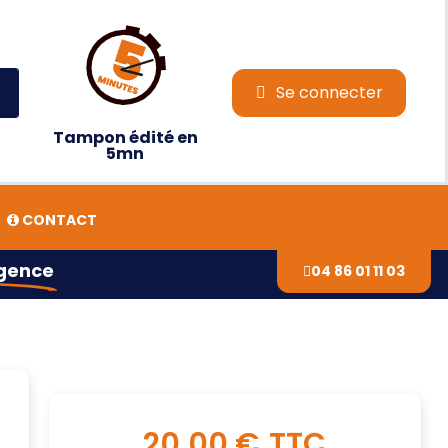
Se connecter
Tampon édité en
5mn
CONTACT
agence
04 86 01 11 03
20,00 €
TTC