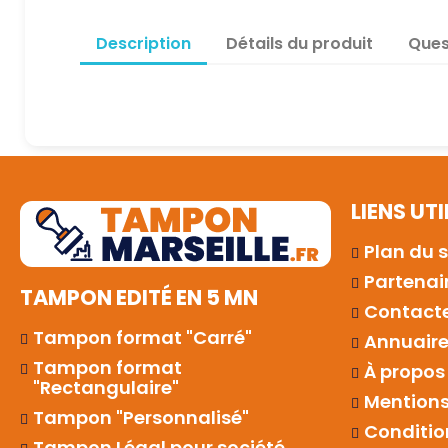
Description
Détails du produit
Ques
LIENS UTI
Plan du s
Partenai
TAMPON EDITÉ EN 5 MN
Contact
Tampon format "Carré"
Annuaires
Tampon format
À propos
"Rectangulaire"
Mentions
Tampon "Personnalisé"
Conditio
Tampon Légal pour société