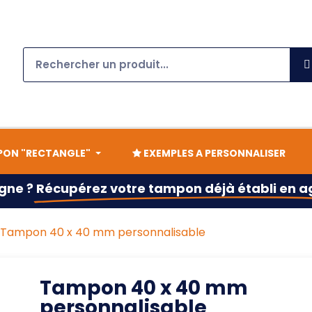
ON "RECTANGLE"
EXEMPLES A PERSONNALISER
gne ?
Récupérez votre tampon déjà établi en 
Tampon 40 x 40 mm personnalisable
Tampon 40 x 40 mm
personnalisable