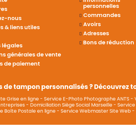
personnelles
res
Commandes
ez-nous
Avoirs
 & liens utiles
Adresses
Bons de réduction
 légales
ns générales de vente
s de paiement
s de tampon personnalisés ? Découvrez tou
te Grise en ligne
-
Service E-Photo Photographe ANTS
-
Entreprises
-
Domiciliation Siège Social Marseille
-
Service 
e Boîte Postale en ligne
-
Service Webmaster Site Web
-