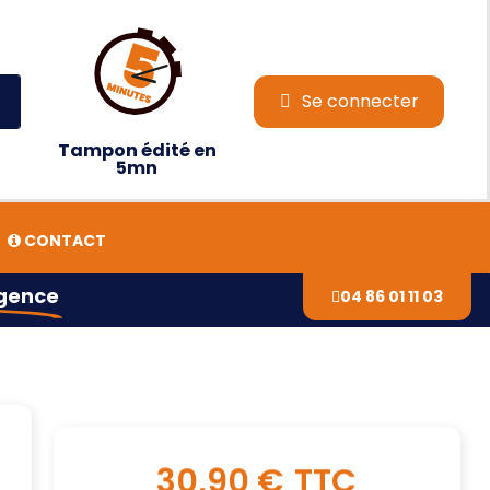
Se connecter
Tampon édité en
5mn
CONTACT
agence
04 86 01 11 03
30,90 €
TTC