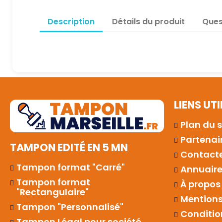
Description
Détails du produit
Ques
LIENS UTI
Plan du s
Partenai
TAMPON EDITÉ EN 5 MN
Contact
Tampon format "Carré"
Annuaires
Tampon format
À propos
"Rectangulaire"
Mentions
Tampon "Personnalisé"
Conditio
Tampon Légal pour société