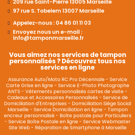
209 rue Saint-Pierre 13005 Marseille
97 rue S. Tobelem 13007 Marseille
Appelez-nous : 04 86 01 11 03
Envoyez nous un e-mail :
info@tamponmarseille.fr
Vous aimez nos services de tampon
personnalisés ? Découvrez tous nos
services en ligne
Assurance Auto/Moto RC Pro Décennale
-
Service
Carte Grise en ligne
-
Service E-Photo Photographe
ANTS
-
Vêtements personnalisés cartes de visite
-
Cadeaux et Accessoires Personnalisés
-
Service de
Domiciliation d'Entreprises
-
Domiciliation Siège Social
Marseille
-
Service Domiciliation en ligne
-
Tampon
encreur personnalisé
-
Boîte postale pour Particuliers
-
Service Boîte Postale en ligne
-
Service Webmaster
Site Web
-
Réparation de Smartphone à Marseille