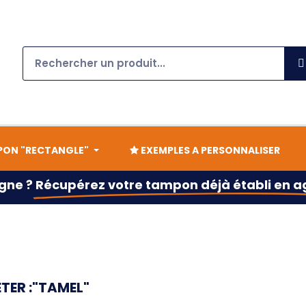
ON "RECTANGLE"
EXEMPLES A PERSONNALISER
gne ?
Récupérez votre tampon déjà établi en 
TER :"TAMEL"