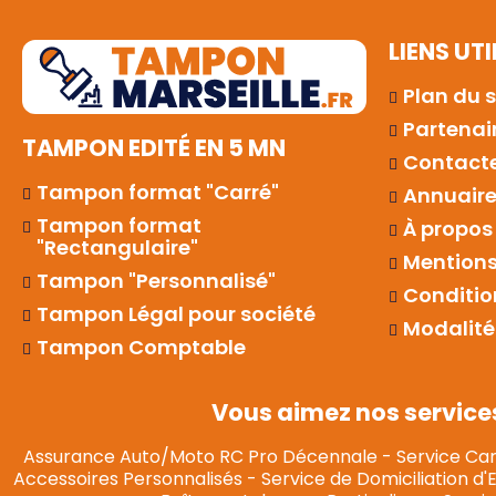
LIENS UTI
Plan du s
Partenai
TAMPON EDITÉ EN 5 MN
Contact
Tampon format "Carré"
Annuaires
Tampon format
À propos
"Rectangulaire"
Mentions
Tampon "Personnalisé"
Conditio
Tampon Légal pour société
Modalité
Tampon Comptable
Vous aimez nos service
Assurance Auto/Moto RC Pro Décennale
-
Service Car
Accessoires Personnalisés
-
Service de Domiciliation d'