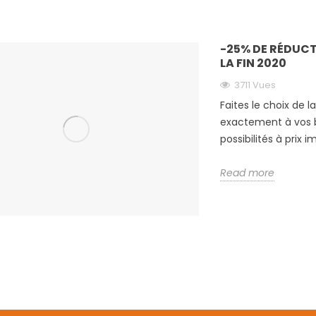
'HORAIRES LE
-25% DE RÉDUCTION SUR
-25% DE RÉDUC
VOTRE TAMPON PERSONNALISÉ
LA FIN 2020
JUSQU'À LA FIN 2020
3711 Vues
ût 2021, nos centres
3709 vues
Faites le choix de 
ront leurs horaires
Faites le choix de la durabilité et
exactement à vos b
medi :
optez pour le tampon qui
possibilités à prix 
correspond exactement à vos
besoins, avec 11 formats et...
Read more
Read more