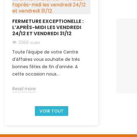
CHANGEMENT D
FERMETURE EXCEPTIONELLE :
SAMEDI ⏲
L’APRÈS-MIDI LES VENDREDI
3215 vues
24/12 ET VENDREDI 31/12
À partir du 1er ao
3369 vues
d'affaires modifie
Toute l'équipe de votre Centre
uniquement le sa
d’Affaires vous souhaite de très
Noailles : Ouvert...
bonnes fêtes de fin d'année. A
cette occasion nous...
Read more
Read more
VOIR TOUT