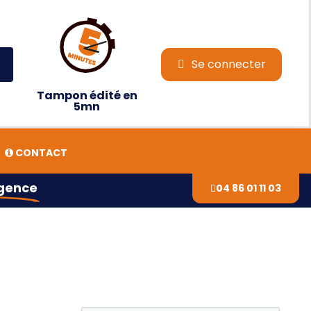
Se connecter
Tampon édité en
5mn
CONTACT
agence
04 86 01 11 03